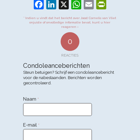
Facebook
LinkedIn
X
WhatsApp
Email
PrintFr
* Indien u vindt dat het bericht over Joost Cornelis van Vliet
onjuiste of onvolledige informatie bevat, kunt u hier
reageren ›
0
REACTIES
Condoleanceberichten
Steun betuigen? Schrijf een condoleancebericht
voor de nabestaanden. Berichten worden
gecontroleerd.
Naam
*
E-mail
*