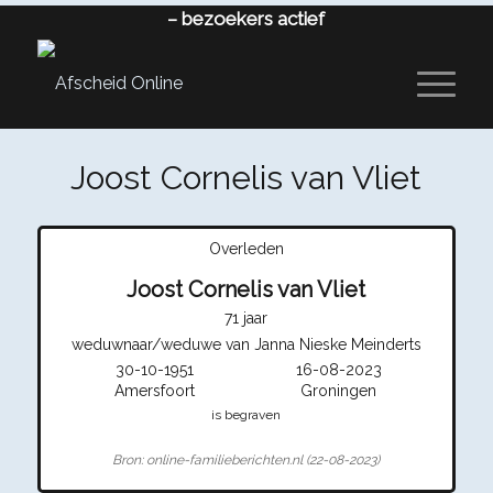
–
bezoekers actief
Joost Cornelis van Vliet
Overleden
Joost Cornelis van Vliet
71 jaar
weduwnaar/weduwe van Janna Nieske Meinderts
30-10-1951
16-08-2023
Amersfoort
Groningen
is begraven
Bron: online-familieberichten.nl (22-08-2023)