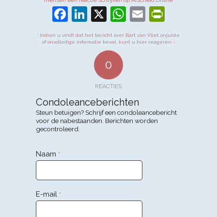
Facebook
LinkedIn
X
WhatsApp
Email
PrintFr
* Indien u vindt dat het bericht over Bart van Vliet onjuiste
of onvolledige informatie bevat, kunt u hier reageren ›
0
REACTIES
Condoleanceberichten
Steun betuigen? Schrijf een condoleancebericht
voor de nabestaanden. Berichten worden
gecontroleerd.
Naam
*
E-mail
*