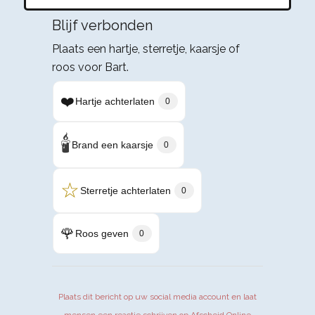
Blijf verbonden
Plaats een hartje, sterretje, kaarsje of
roos voor Bart.
❤️
Hartje achterlaten
0
🕯️
Brand een kaarsje
0
☆
Sterretje achterlaten
0
🌹
Roos geven
0
Plaats dit bericht op uw social media account en laat
mensen een reactie schrijven op Afscheid.Online