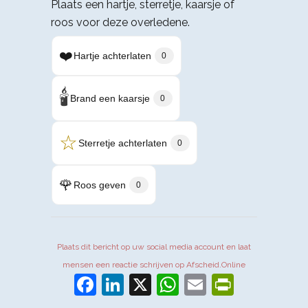
Plaats een hartje, sterretje, kaarsje of
roos voor deze overledene.
❤️
Hartje achterlaten
0
🕯️
Brand een kaarsje
0
☆
Sterretje achterlaten
0
🌹
Roos geven
0
Plaats dit bericht op uw social media account en laat
mensen een reactie schrijven op Afscheid.Online
Facebook
LinkedIn
X
WhatsApp
Email
PrintFr