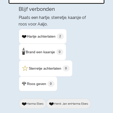
Blijf verbonden
Plaats een hartje, sterretje, kaarsje of
roos voor Aaljo.
❤️
Hartje achterlaten
2
🕯️
Brand een kaarsje
0
☆
Sterretje achterlaten
0
🌹
Roos geven
0
❤️
❤️
Harma Ebes
Henk Jan enHarma Ebes