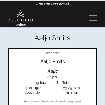
–
bezoekers actief
Aaljo Smits
Overleden
Aaljo Smits
Aaljo
64 jaar
gehuwd met Jan Tuin
13-06-1961
23-05-2026
Coevorden
Emmen
Bron: online-familieberichten.nl (27-05-2026)