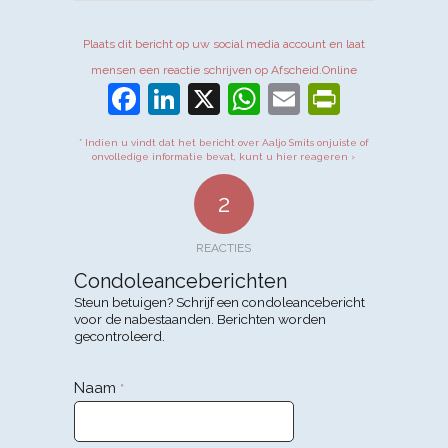
Plaats dit bericht op uw social media account en laat
mensen een reactie schrijven op Afscheid.Online
Facebook
LinkedIn
X
WhatsApp
Email
PrintFr
* Indien u vindt dat het bericht over Aaljo Smits onjuiste of
onvolledige informatie bevat, kunt u hier reageren ›
2
REACTIES
Condoleanceberichten
Steun betuigen? Schrijf een condoleancebericht
voor de nabestaanden. Berichten worden
gecontroleerd.
Naam
*