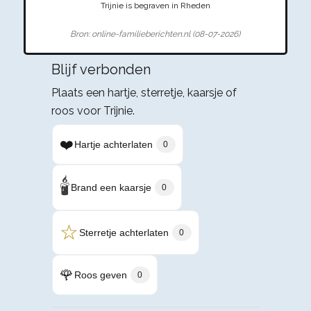
Trijnie is begraven in Rheden
Bron: online-familieberichten.nl (08-07-2026)
Blijf verbonden
Plaats een hartje, sterretje, kaarsje of
roos voor Trijnie.
❤️
Hartje achterlaten
0
🕯️
Brand een kaarsje
0
☆
Sterretje achterlaten
0
🌹
Roos geven
0