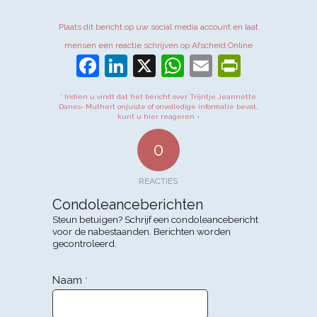
Plaats dit bericht op uw social media account en laat
mensen een reactie schrijven op Afscheid.Online
Facebook
LinkedIn
X
WhatsApp
Email
PrintFr
* Indien u vindt dat het bericht over Trijntje Jeannette
Danes- Muthert onjuiste of onvolledige informatie bevat,
kunt u hier reageren ›
0
REACTIES
Condoleanceberichten
Steun betuigen? Schrijf een condoleancebericht
voor de nabestaanden. Berichten worden
gecontroleerd.
Naam
*