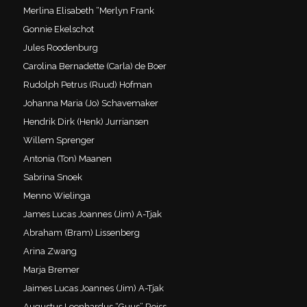
Merlina Elisabeth “Merlyn Frank
Gonnie Ekelschot
Jules Roodenburg
Carolina Bernadette (Carla) de Boer
Rudolph Petrus (Ruud) Hofman
Johanna Maria (Jo) Schavemaker
Hendrik Dirk (Henk) Jurriansen
Willem Sprenger
Antonia (Ton) Maanen
Sabrina Snoek
Menno Wielinga
James Lucas Joannes (Jim) A-Tjak
Abraham (Bram) Lissenberg
Arina Zwang
Marja Bremer
Jaimes Lucas Joannes (Jim) A-Tjak
Augustus Leenhardus “Guus” Reiss