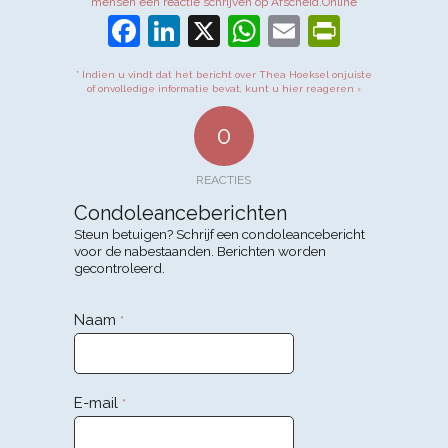
mensen een reactie schrijven op Afscheid.Online
Facebook
LinkedIn
X
WhatsApp
Email
PrintFr
* Indien u vindt dat het bericht over Thea Hoeksel onjuiste
of onvolledige informatie bevat, kunt u hier reageren ›
0
REACTIES
Condoleanceberichten
Steun betuigen? Schrijf een condoleancebericht
voor de nabestaanden. Berichten worden
gecontroleerd.
Naam
*
E-mail
*