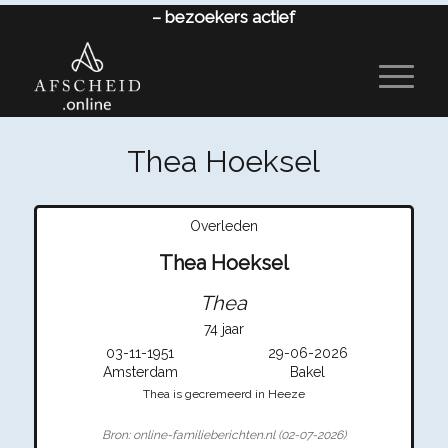
–
bezoekers actief
Thea Hoeksel
Overleden
Thea Hoeksel
Thea
74 jaar
03-11-1951
29-06-2026
Amsterdam
Bakel
Thea is gecremeerd in Heeze
Bron: online-familieberichten.nl (02-07-2026)