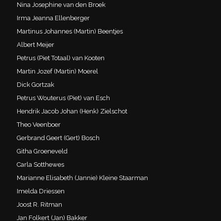
Nina Josephine van den Broek
Irma Jeanna Ellenberger
Martinus Johannes (Martin) Beentjes
Albert Meijer
Petrus (Piet Totaal) van Kooten
Martin Jozef (Martin) Moerel
Dick Gortzak
Petrus Wouterus (Piet) van Esch
Hendrik Jacob Johan (Henk) Zielschot
Theo Veenboer
Gerbrand Geert (Gert) Bosch
Githa Groeneveld
Carla Sotthewes
Marianne Elisabeth (Jannie) Kleine Staarman
Imelda Driessen
Joost R. Ritman
Jan Folkert (Jan) Bakker