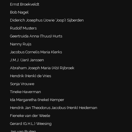
Ernst Broekveldt
Bob Nagel
Diderich Josephus (Jowie ‘Joop’) Sijberden
Rudolf Musters
Geertruida Anna (Truus) Hurts
Nanny Ruijs
Jacobus Cornelis Maria Klerks
J.M.J. (Jan) Janssen
Abraham Joseph Maria (Ab) Rijbroek
Hendrik (Henk) de Vries
Sonja Vrouwe
Tineke Haverman
Ida Margaretha (Ineke) Kemper
Hendrik Jan Theodorus Jacobus (Henk) Heideman
Fieneke van der Weele
Gerard (G.H.L.) Weesing
Jan van Buiten