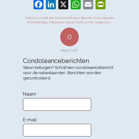
Facebook
LinkedIn
X
WhatsApp
Email
PrintFr
* Indien u vindt dat het bericht over Roel de Vries onjuiste
of onvolledige informatie bevat, kunt u hier reageren ›
0
REACTIES
Condoleanceberichten
Steun betuigen? Schrijf een condoleancebericht
voor de nabestaanden. Berichten worden
gecontroleerd.
Naam
*
E-mail
*