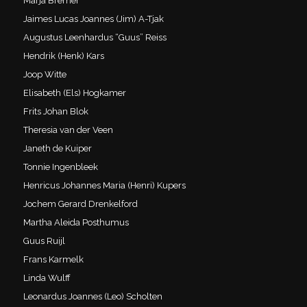
Marja Bremer
Jaimes Lucas Joannes (Jim) A-Tjak
Augustus Leenhardus “Guus” Reiss
Hendrik (Henk) Kars
Joop Witte
Elisabeth (Els) Hogkamer
Frits Johan Blok
Theresia van der Veen
Janeth de Kuiper
Tonnie Ingenbleek
Henricus Johannes Maria (Henri) Kupers
Jochem Gerard Drenkelford
Martha Aleida Posthumus
Guus Ruijl
Frans Karmelk
Linda Wulff
Leonardus Joannes (Leo) Scholten