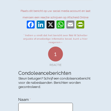
Plaats dit bericht op uw social media account en laat
mensen een reactie schrijven op Afscheid.Online
Facebook
LinkedIn
X
WhatsApp
Email
PrintFr
* Indien u vindt dat het bericht over Rob W. Scheller
onjuiste of onvolledige informatie bevat, kunt u hier
reageren ›
1
REACTIE
Condoleanceberichten
Steun betuigen? Schrijf een condoleancebericht
voor de nabestaanden. Berichten worden
gecontroleerd.
Naam
*