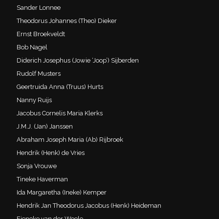
Sander Lonnee
Theodorus Johannes (Theo) Dieker
Ernst Broekveldt
Bob Nagel
Diderich Josephus (Jowie ‘Joop’) Sijberden
Rudolf Musters
Geertruida Anna (Truus) Hurts
Nanny Ruijs
Jacobus Cornelis Maria Klerks
J.M.J. (Jan) Janssen
Abraham Joseph Maria (Ab) Rijbroek
Hendrik (Henk) de Vries
Sonja Vrouwe
Tineke Haverman
Ida Margaretha (Ineke) Kemper
Hendrik Jan Theodorus Jacobus (Henk) Heideman
Fieneke van der Weele