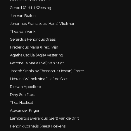
Gerard (G.H.L.) Weesing
Jan van Buiten
Johannes Franciscus (Hans) Vlietman
Thea van Varik
Gerardus Hendricus Graas
Fredericus Maria (Fred) Vijn
Agatha Cecilia (Agie) Vestering
Petronella Maria (Nel) van Stigt
Joseph Stanislav Theodorus (Jostan) Forrer
Lidwina Wilhelmina “Lia” de Soet
Rie van Appeltere
Diny Schifflers
Thea Hoeksel
Alexander Kriger
Lambertus Everardus (Bert) van de Grift
Hendrik Cornelis (Kees) Foekens