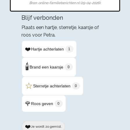
Bron: online-familieberichten.nl (29-04-2026)
Blijf verbonden
Plaats een hartje, sterretje, kaarsje of
roos voor Petra.
❤️
Hartje achterlaten
1
🕯️
Brand een kaarsje
0
☆
Sterretje achterlaten
0
🌹
Roos geven
0
❤️
Je wordt zo gemist.