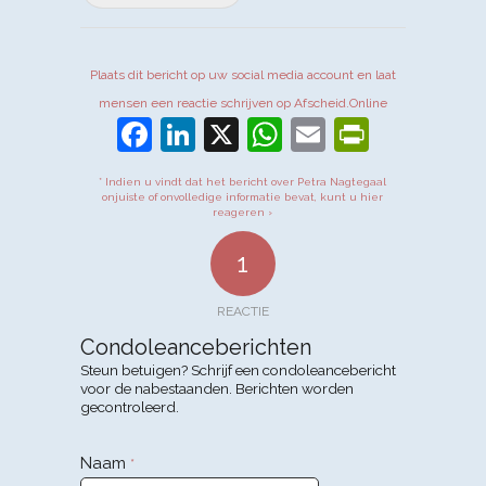
Plaats dit bericht op uw social media account en laat
mensen een reactie schrijven op Afscheid.Online
Facebook
LinkedIn
X
WhatsApp
Email
PrintFr
* Indien u vindt dat het bericht over Petra Nagtegaal
onjuiste of onvolledige informatie bevat, kunt u hier
reageren ›
1
REACTIE
Condoleanceberichten
Steun betuigen? Schrijf een condoleancebericht
voor de nabestaanden. Berichten worden
gecontroleerd.
Naam
*