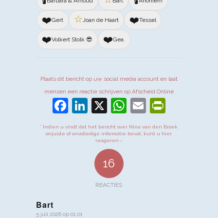
🕯️
🕯️
Barbara & Arnoud
Bart
Anoniem
☆
❤️
❤️
Gert
Joan de Haart
Tessel
❤️
❤️
Volkert Stolk 😎
Gea.
Plaats dit bericht op uw social media account en laat
mensen een reactie schrijven op Afscheid.Online
Facebook
LinkedIn
X
WhatsApp
Email
PrintFr
* Indien u vindt dat het bericht over Nina van den Broek
onjuiste of onvolledige informatie bevat, kunt u hier
reageren ›
16
REACTIES
Bart
5 juli 2026 op 01:01
zegt: