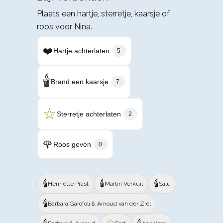
Plaats een hartje, sterretje, kaarsje of
roos voor Nina.
❤️
Hartje achterlaten
5
🕯️
Brand een kaarsje
7
☆
Sterretje achterlaten
2
🌹
Roos geven
0
🕯️
🕯️
🕯️
Henriette Prast
Martin Verkuil
Salu
🕯️
Barbara Garofoli & Arnoud van der Ziel
☆