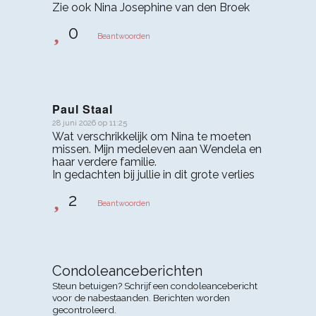
Zie ook Nina Josephine van den Broek
0
Beantwoorden
Paul Staal
28 juni 2026 op 11:25
zegt:
Wat verschrikkelijk om Nina te moeten
missen. Mijn medeleven aan Wendela en
haar verdere familie.
In gedachten bij jullie in dit grote verlies
2
Beantwoorden
Condoleanceberichten
Steun betuigen? Schrijf een condoleancebericht
voor de nabestaanden. Berichten worden
gecontroleerd.