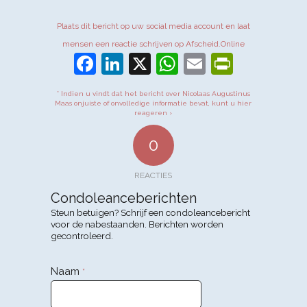
Plaats dit bericht op uw social media account en laat
mensen een reactie schrijven op Afscheid.Online
Facebook
LinkedIn
X
WhatsApp
Email
PrintFr
* Indien u vindt dat het bericht over Nicolaas Augustinus
Maas onjuiste of onvolledige informatie bevat, kunt u hier
reageren ›
0
REACTIES
Condoleanceberichten
Steun betuigen? Schrijf een condoleancebericht
voor de nabestaanden. Berichten worden
gecontroleerd.
Naam
*