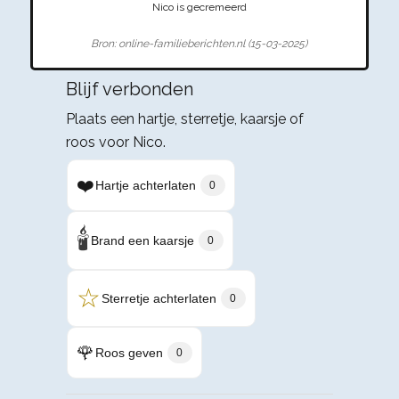
Nico is gecremeerd
Bron: online-familieberichten.nl (15-03-2025)
Blijf verbonden
Plaats een hartje, sterretje, kaarsje of
roos voor Nico.
❤️
Hartje achterlaten
0
🕯️
Brand een kaarsje
0
☆
Sterretje achterlaten
0
🌹
Roos geven
0