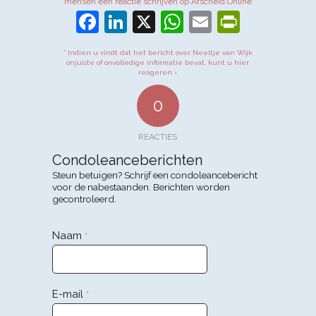
mensen een reactie schrijven op Afscheid.Online
Facebook
LinkedIn
X
WhatsApp
Email
PrintFr
* Indien u vindt dat het bericht over Neeltje van Wijk
onjuiste of onvolledige informatie bevat, kunt u hier
reageren ›
0
REACTIES
Condoleanceberichten
Steun betuigen? Schrijf een condoleancebericht
voor de nabestaanden. Berichten worden
gecontroleerd.
Naam
*
E-mail
*