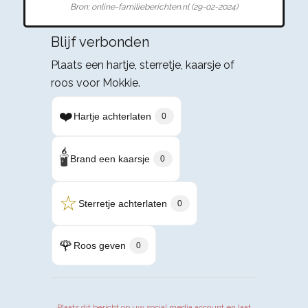
Bron: online-familieberichten.nl (29-02-2024)
Blijf verbonden
Plaats een hartje, sterretje, kaarsje of
roos voor Mokkie.
❤️
Hartje achterlaten
0
🕯️
Brand een kaarsje
0
☆
Sterretje achterlaten
0
🌹
Roos geven
0
Plaats dit bericht op uw social media account en laat