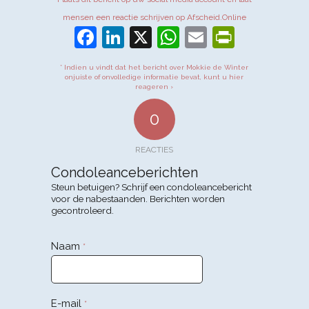
mensen een reactie schrijven op Afscheid.Online
Facebook
LinkedIn
X
WhatsApp
Email
PrintFr
* Indien u vindt dat het bericht over Mokkie de Winter
onjuiste of onvolledige informatie bevat, kunt u hier
reageren ›
0
REACTIES
Condoleanceberichten
Steun betuigen? Schrijf een condoleancebericht
voor de nabestaanden. Berichten worden
gecontroleerd.
Naam
*
E-mail
*