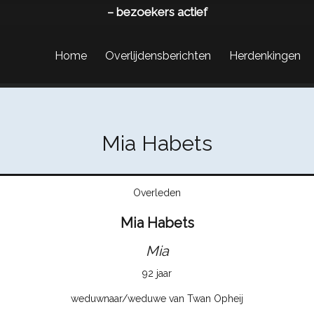
–
bezoekers actief
Home
Overlijdensberichten
Herdenkingen
Mia Habets
Overleden
Mia Habets
Mia
92 jaar
weduwnaar/weduwe van Twan Opheij