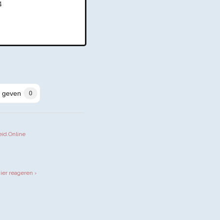
4
 geven
0
eid.Online
iendly
hier reageren ›