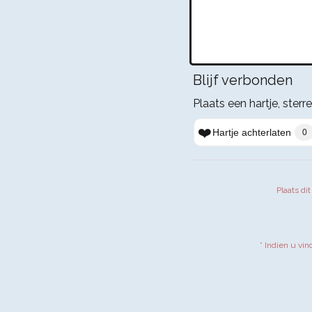
Blijf verbonden
Plaats een hartje, sterre
❤️
Hartje achterlaten
0
Plaats di
* Indien u vin