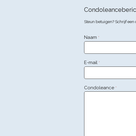
Condoleanceberic
Steun betuigen? Schrijf ee
Naam
*
E-mail
*
Condoleance
*