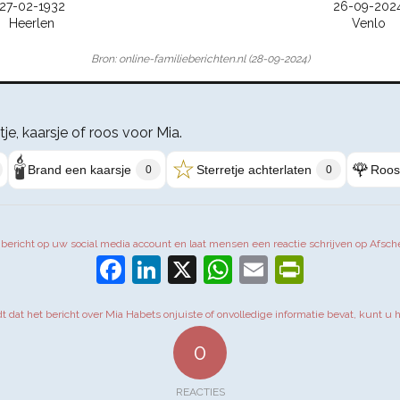
27-02-1932
26-09-202
Heerlen
Venlo
Bron: online-familieberichten.nl (28-09-2024)
tje, kaarsje of roos voor Mia.
🕯️
☆
🌹
Brand een kaarsje
Sterretje achterlaten
Roos
0
0
t bericht op uw social media account en laat mensen een reactie schrijven op Afsch
Facebook
LinkedIn
X
WhatsApp
Email
PrintFr
dt dat het bericht over Mia Habets onjuiste of onvolledige informatie bevat, kunt u 
0
REACTIES