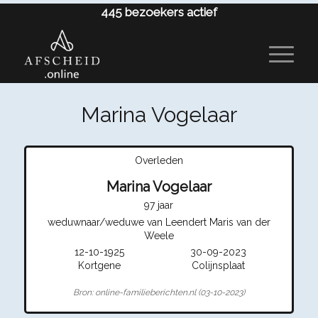
445
bezoekers actief
Marina Vogelaar
Overleden
Marina Vogelaar
97 jaar
weduwnaar/weduwe van Leendert Maris van der
Weele
12-10-1925
30-09-2023
Kortgene
Colijnsplaat
Bron: online-familieberichten.nl (03-10-2023)