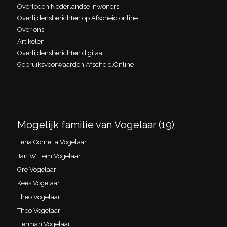
Overleden Nederlandse inwoners
Overlijdensberichten op Afscheid.online
Over ons
Artikelen
Overlijdensberichten digitaal
Gebruiksvoorwaarden Afscheid.Online
Mogelijk familie van Vogelaar (19)
Lena Cornelia Vogelaar
Jan Willem Vogelaar
Gré Vogelaar
Kees Vogelaar
Theo Vogelaar
Theo Vogelaar
Herman Vogelaar