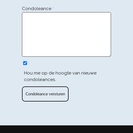
Condoleance
*
Hou me op de hoogte van nieuwe
condoleances.