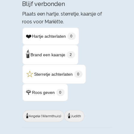
Blijf verbonden
Plaats een hartje, sterretje, kaarsje of
roos voor Mariëtte.
❤️
Hartje achterlaten
0
🕯️
Brand een kaarsje
2
☆
Sterretje achterlaten
0
🌹
Roos geven
0
🕯️
🕯️
Angela (Warmthuis)
Judith