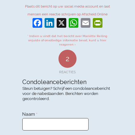
Plaats dit bericht op uw social media account en laat
mensen een reactie schrijven op Afscheid.Online
Facebook
LinkedIn
X
WhatsApp
Email
PrintFr
* Indien u vindt dat het bericht over Mariëtte Reiling
onjuiste of onvolledige informatie bevat, kunt u hier
reageren ›
2
REACTIES
Condoleanceberichten
Steun betuigen? Schrijf een condoleancebericht
voor de nabestaanden. Berichten worden
gecontroleerd.
Naam
*