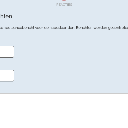
REACTIES
hten
n condoleancebericht voor de nabestaanden. Berichten worden gecontrole