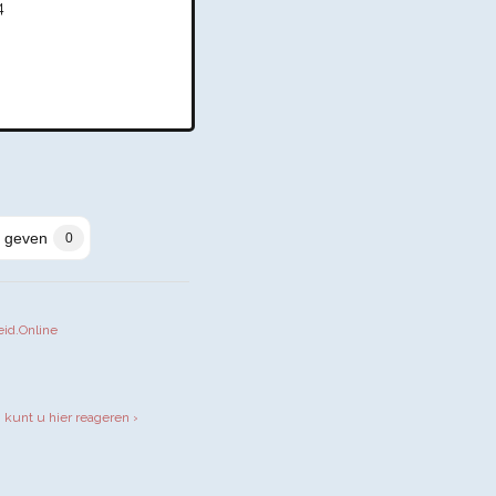
4
 geven
0
eid.Online
iendly
, kunt u hier reageren ›