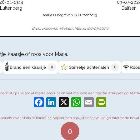
26-04-1944
03-07-202
Luttenberg
Dalfsen
Maria is begraven in Luttenberg
Bron: online-familieberichten.nl (06-07-2023)
tje, kaarsje of roos voor Maria.
🕯️
☆
🌹
Brand een kaarsje
Sterretje achterlaten
Roos
0
0
t bericht op uw social media account en laat mensen een reactie schrijven op Afsch
Facebook
LinkedIn
X
WhatsApp
Email
PrintFr
t bericht over Maria Wilhelmina Spijkerman onjuiste of onvolledige informatie bevat
0