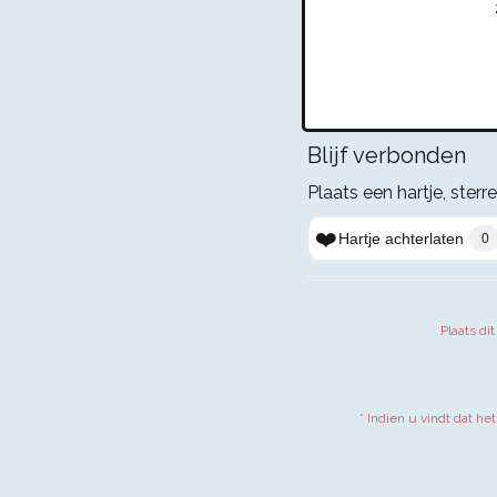
Blijf verbonden
Plaats een hartje, sterre
❤️
Hartje achterlaten
0
Plaats di
* Indien u vindt dat he