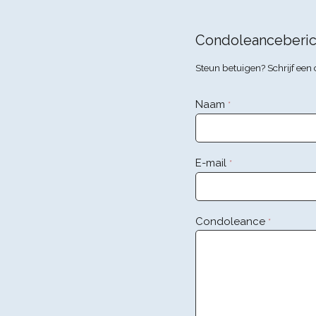
Condoleanceberic
Steun betuigen? Schrijf ee
Naam
*
E-mail
*
Condoleance
*