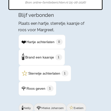
Bron: online-familieberichten.nl (25-06-2026)
Blijf verbonden
Plaats een hartje, sterretje, kaarsje of
roos voor Margreet.
❤️
Hartje achterlaten
0
🕯️
Brand een kaarsje
1
☆
Sterretje achterlaten
1
🌹
Roos geven
1
☆
🕯️
🌹
Nelly
Mieke Johansen
Evelien