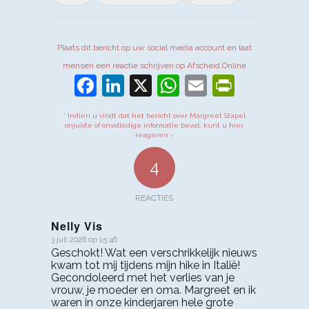
Plaats dit bericht op uw social media account en laat
mensen een reactie schrijven op Afscheid.Online
Facebook
LinkedIn
X
WhatsApp
Email
PrintFr
* Indien u vindt dat het bericht over Margreet Stapel
onjuiste of onvolledige informatie bevat, kunt u hier
reageren ›
4
REACTIES
Nelly Vis
3 juli 2026 op 15:46
zegt:
Geschokt! Wat een verschrikkelijk nieuws
kwam tot mij tijdens mijn hike in Italië!
Gecondoleerd met het verlies van je
vrouw, je moeder en oma. Margreet en ik
waren in onze kinderjaren hele grote