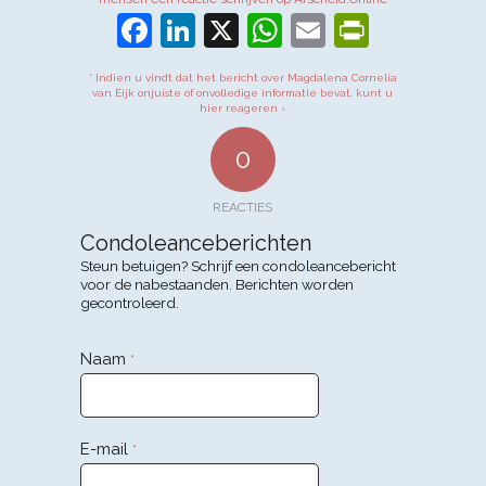
Facebook
LinkedIn
X
WhatsApp
Email
PrintFr
* Indien u vindt dat het bericht over Magdalena Cornelia
van Eijk onjuiste of onvolledige informatie bevat, kunt u
hier reageren ›
0
REACTIES
Condoleanceberichten
Steun betuigen? Schrijf een condoleancebericht
voor de nabestaanden. Berichten worden
gecontroleerd.
Naam
*
E-mail
*