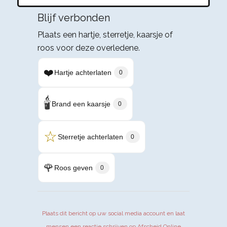
Blijf verbonden
Plaats een hartje, sterretje, kaarsje of
roos voor deze overledene.
❤️
Hartje achterlaten
0
🕯️
Brand een kaarsje
0
☆
Sterretje achterlaten
0
🌹
Roos geven
0
Plaats dit bericht op uw social media account en laat
mensen een reactie schrijven op Afscheid.Online