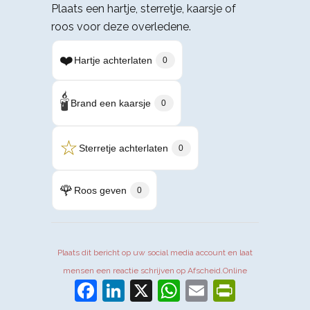
Plaats een hartje, sterretje, kaarsje of
roos voor deze overledene.
❤️
Hartje achterlaten
0
🕯️
Brand een kaarsje
0
☆
Sterretje achterlaten
0
🌹
Roos geven
0
Plaats dit bericht op uw social media account en laat
mensen een reactie schrijven op Afscheid.Online
Facebook
LinkedIn
X
WhatsApp
Email
PrintFr