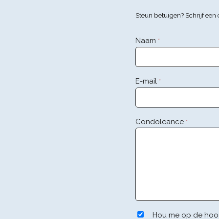
Steun betuigen? Schrijf ee
Naam
*
E-mail
*
Condoleance
*
Hou me op de hoo