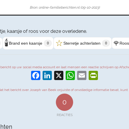
Bron: online-familieberichten.nl (09-10-2023)
etje, kaarsje of roos voor deze overledene.
🕯️
☆
🌹
Brand een kaarsje
Sterretje achterlaten
Roos
0
0
t bericht op uw social media account en laat mensen een reactie schrijven op Afsch
Facebook
LinkedIn
X
WhatsApp
Email
PrintFr
 dat het bericht over Joseph van Beek onjuiste of onvolledige informatie bevat, kunt 
0
REACTIES
hten