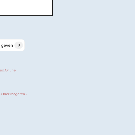
 geven
0
eid.Online
iendly
u hier reageren ›