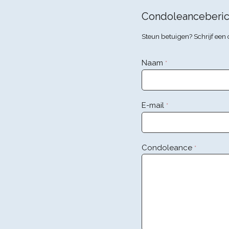
Condoleanceberic
Steun betuigen? Schrijf ee
Naam
*
E-mail
*
Condoleance
*