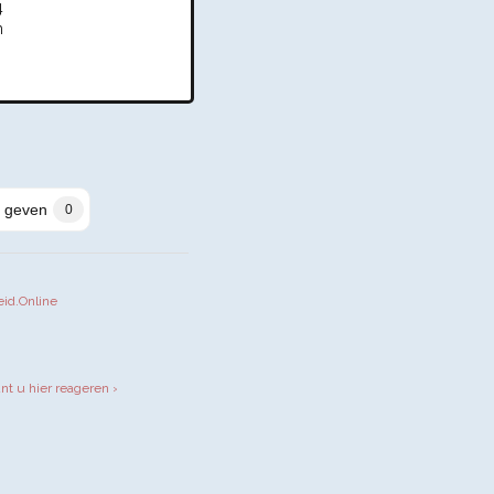
4
n
 geven
0
eid.Online
iendly
unt u hier reageren ›