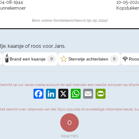
04-08-1944
10-05-202
unnekemoer
Kopstukke
Bron: online-familieberichten.nl (15-05-2024)
tje, kaarsje of roos voor Jans.
🕯️
☆
🌹
Brand een kaarsje
Sterretje achterlaten
Roos
0
0
t bericht op uw social media account en laat mensen een reactie schrijven op Afsch
Facebook
LinkedIn
X
WhatsApp
Email
PrintFr
 het bericht over Johannes van der Sluis onjuiste of onvolledige informatie bevat, k
0
REACTIES