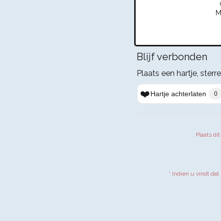
M
Blijf verbonden
Plaats een hartje, sterre
❤️
Hartje achterlaten
0
Plaats di
* Indien u vindt dat