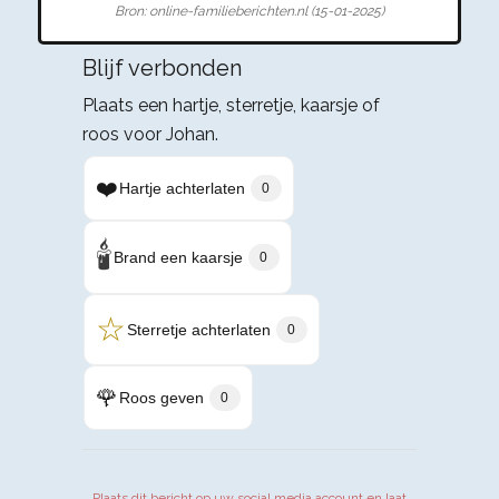
Bron: online-familieberichten.nl (15-01-2025)
Blijf verbonden
Plaats een hartje, sterretje, kaarsje of
roos voor Johan.
❤️
Hartje achterlaten
0
🕯️
Brand een kaarsje
0
☆
Sterretje achterlaten
0
🌹
Roos geven
0
Plaats dit bericht op uw social media account en laat