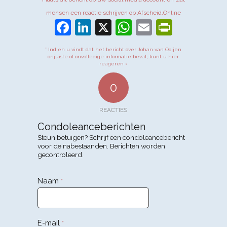
mensen een reactie schrijven op Afscheid.Online
Facebook
LinkedIn
X
WhatsApp
Email
PrintFr
* Indien u vindt dat het bericht over Johan van Ooijen
onjuiste of onvolledige informatie bevat, kunt u hier
reageren ›
0
REACTIES
Condoleanceberichten
Steun betuigen? Schrijf een condoleancebericht
voor de nabestaanden. Berichten worden
gecontroleerd.
Naam
*
E-mail
*