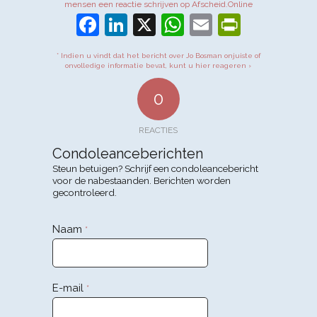
mensen een reactie schrijven op Afscheid.Online
Facebook
LinkedIn
X
WhatsApp
Email
PrintFr
* Indien u vindt dat het bericht over Jo Bosman onjuiste of
onvolledige informatie bevat, kunt u hier reageren ›
0
REACTIES
Condoleanceberichten
Steun betuigen? Schrijf een condoleancebericht
voor de nabestaanden. Berichten worden
gecontroleerd.
Naam
*
E-mail
*