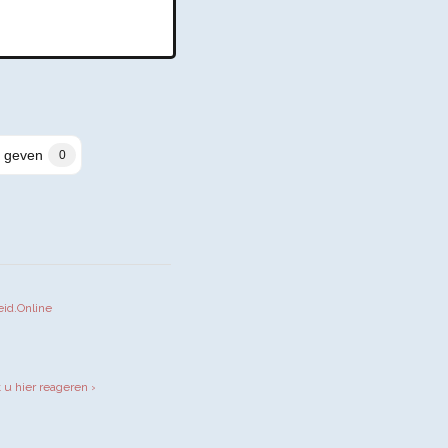
 geven
0
eid.Online
iendly
t u hier reageren ›