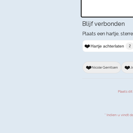
Blijf verbonden
Plaats een hartje, sterre
❤️
Hartje achterlaten
2
❤️
❤️
Nicole Gerritsen
J
Plaats di
* Indien u vindt d