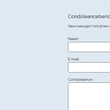
Condoleanceberic
Steun betuigen? Schrijf ee
Naam
*
E-mail
*
Condoleance
*