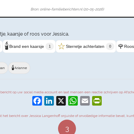
Bron: online-familieberichten.nl (20-05-2026)
tje, kaarsje of roos voor Jessica.
🕯️
☆
🌹
Brand een kaarsje
Sterretje achterlaten
Roos
1
0
🕯️
oan
Arianne
t bericht op uw social media account en laat mensen een reactie schrijven op Afsch
Facebook
LinkedIn
X
WhatsApp
Email
PrintFr
at het bericht over Jessica Langenhoff onjuiste of onvolledige informatie bevat, kun
3