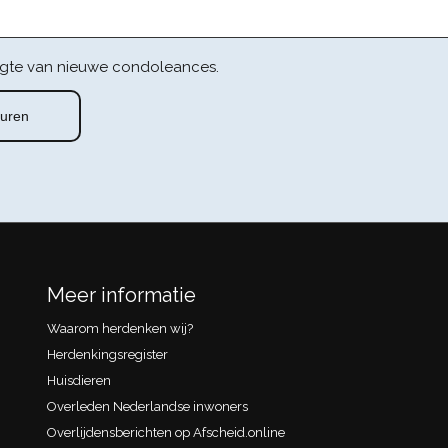
gte van nieuwe condoleances.
Meer informatie
Waarom herdenken wij?
Herdenkingsregister
Huisdieren
Overleden Nederlandse inwoners
Overlijdensberichten op Afscheid.online