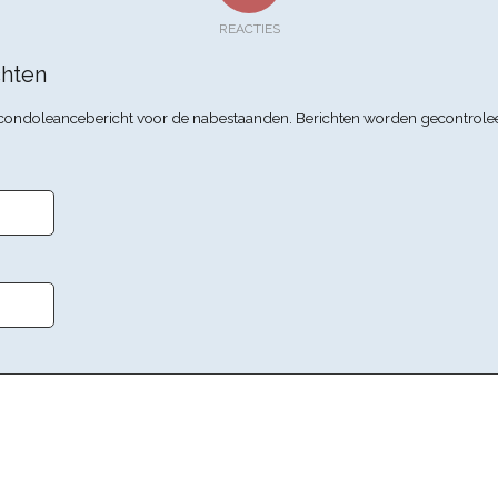
REACTIES
hten
n condoleancebericht voor de nabestaanden. Berichten worden gecontrole