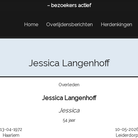
–
bezoekers actief
Home
Overlijdensberichten
Herdenkingen
Jessica Langenhoff
Overleden
Jessica Langenhoff
Jessica
54 jaar
13-04-1972
10-05-202
Haarlem
Leiderdor