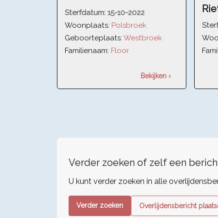
Rie
Sterfdatum:
15-10-2022
Woonplaats:
Polsbroek
Ster
Geboorteplaats:
Westbroek
Woo
Familienaam:
Floor
Fami
Bekijken ›
Verder zoeken of zelf een berich
U kunt verder zoeken in alle overlijdensbe
Verder zoeken
Overlijdensbericht plaat