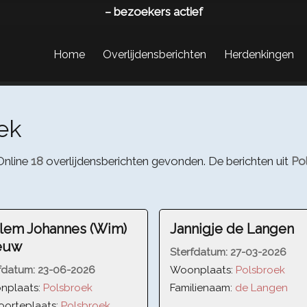
–
bezoekers actief
Home
Overlijdensberichten
Herdenkingen
ek
Online
18
overlijdensberichten gevonden. De berichten uit
Po
lem Johannes (Wim)
Jannigje de Langen
euw
Sterfdatum:
27-03-2026
fdatum:
23-06-2026
Woonplaats:
Polsbroek
nplaats:
Polsbroek
Familienaam:
de Langen
orteplaats:
Polsbroek