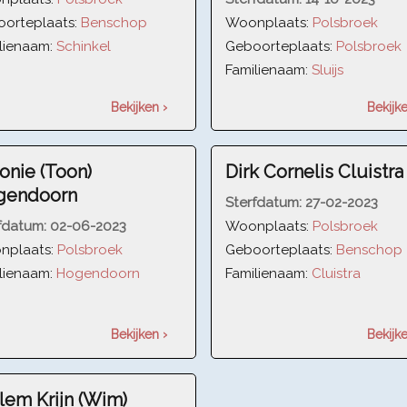
orteplaats:
Benschop
Woonplaats:
Polsbroek
lienaam:
Schinkel
Geboorteplaats:
Polsbroek
Familienaam:
Sluijs
Bekijken ›
Bekijke
onie (Toon)
Dirk Cornelis Cluistra
gendoorn
Sterfdatum:
27-02-2023
fdatum:
02-06-2023
Woonplaats:
Polsbroek
nplaats:
Polsbroek
Geboorteplaats:
Benschop
lienaam:
Hogendoorn
Familienaam:
Cluistra
Bekijken ›
Bekijke
lem Krijn (Wim)