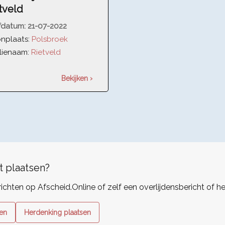
tveld
fdatum:
21-07-2022
nplaats:
Polsbroek
lienaam:
Rietveld
Bekijken ›
t plaatsen?
richten op Afscheid.Online of zelf een overlijdensbericht of h
sen
Herdenking plaatsen