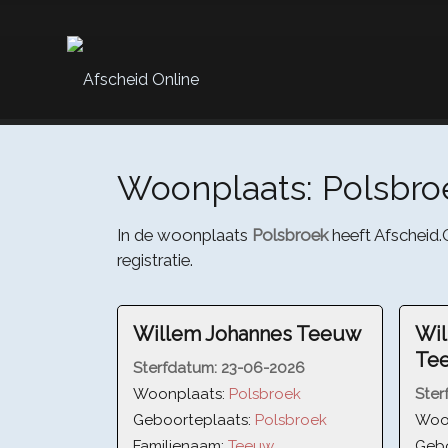
Woonplaats: Polsbro
In de woonplaats
Polsbroek
heeft Afscheid.
registratie.
Willem Johannes Teeuw
Wil
Te
Sterfdatum:
23-06-2026
Woonplaats:
Polsbroek
Ster
Geboorteplaats:
Polsbroek
Woo
Familienaam:
Teeuw
Gebo