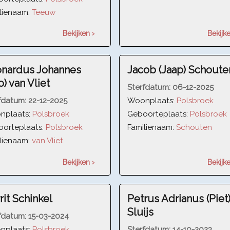
lienaam:
Teeuw
Bekijken ›
Bekijke
nardus Johannes
Jacob (Jaap) Schoute
o) van Vliet
Sterfdatum:
06-12-2025
fdatum:
22-12-2025
Woonplaats:
Polsbroek
nplaats:
Polsbroek
Geboorteplaats:
Polsbroek
orteplaats:
Polsbroek
Familienaam:
Schouten
lienaam:
van Vliet
Bekijken ›
Bekijke
rit Schinkel
Petrus Adrianus (Piet
Sluijs
fdatum:
15-03-2024
nplaats:
Polsbroek
Sterfdatum:
14-10-2023