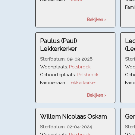
Fami
Bekijken ›
Paulus (Paul)
Leo
Lekkerkerker
(Le
Sterfdatum:
09-03-2026
Ster
Woonplaats:
Polsbroek
Woo
Geboorteplaats:
Polsbroek
Gebo
Familienaam:
Lekkerkerker
Fami
Bekijken ›
Willem Nicolaas Oskam
Ger
Sterfdatum:
02-04-2024
Ster
Woonplaats:
Polsbroek
Woo