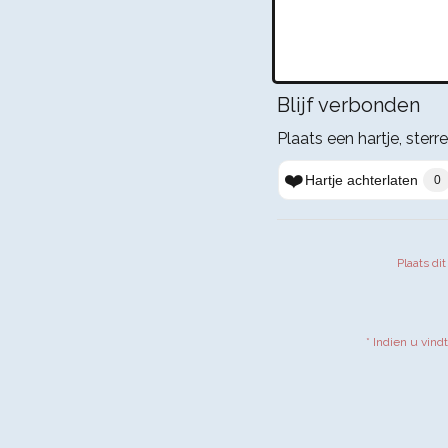
Blijf verbonden
Plaats een hartje, sterre
❤️
Hartje achterlaten
0
Plaats di
* Indien u vind