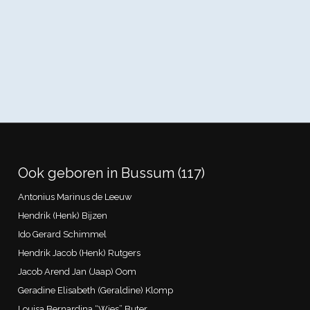
Ook geboren in Bussum (117)
Antonius Marinus de Leeuw
Hendrik (Henk) Bijzen
Ido Gerard Schimmel
Hendrik Jacob (Henk) Rutgers
Jacob Arend Jan (Jaap) Oom
Geradine Elisabeth (Geraldine) Klomp
Louisa Bernardina “Wies” Buter