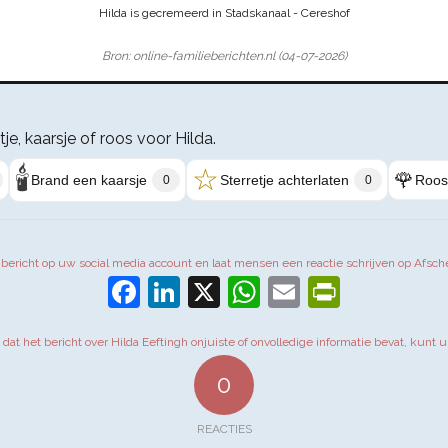
Hilda is gecremeerd in Stadskanaal - Cereshof
Bron: online-familieberichten.nl (04-07-2026)
tje, kaarsje of roos voor Hilda.
🕯️
☆
🌹
Brand een kaarsje
Sterretje achterlaten
Roos
0
0
t bericht op uw social media account en laat mensen een reactie schrijven op Afsch
Facebook
LinkedIn
X
WhatsApp
Email
PrintFr
t dat het bericht over Hilda Eeftingh onjuiste of onvolledige informatie bevat, kunt u
0
REACTIES