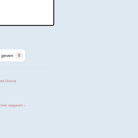
 geven
0
eid.Online
iendly
 hier reageren ›