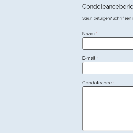
Condoleanceberic
Steun betuigen? Schrijf ee
Naam
*
E-mail
*
Condoleance
*