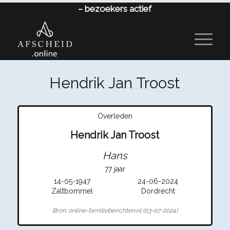
–
bezoekers actief
Hendrik Jan Troost
Overleden
Hendrik Jan Troost
Hans
77 jaar
14-05-1947
24-06-2024
Zaltbommel
Dordrecht
Bron: online-familieberichten.nl (03-07-2024)