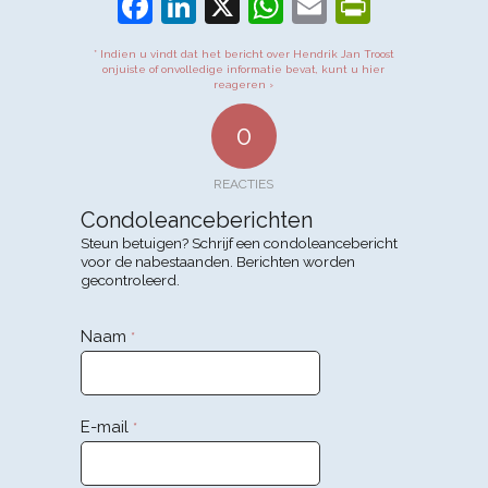
Facebook
LinkedIn
X
WhatsApp
Email
PrintFr
* Indien u vindt dat het bericht over Hendrik Jan Troost
onjuiste of onvolledige informatie bevat, kunt u hier
reageren ›
0
REACTIES
Condoleanceberichten
Steun betuigen? Schrijf een condoleancebericht
voor de nabestaanden. Berichten worden
gecontroleerd.
Naam
*
E-mail
*