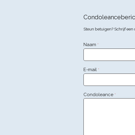
Condoleanceberic
Steun betuigen? Schrijf ee
Naam
*
E-mail
*
Condoleance
*