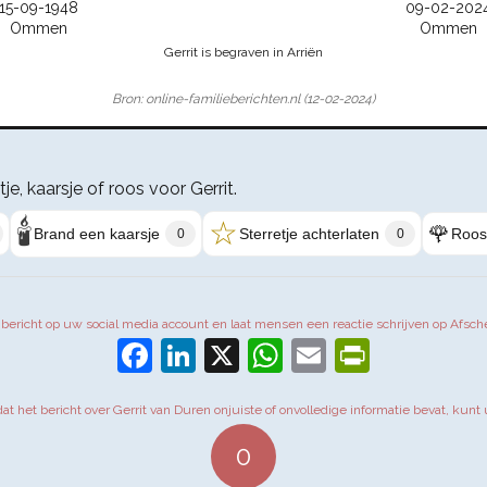
15-09-1948
09-02-202
Ommen
Ommen
Gerrit is begraven in Arriën
Bron: online-familieberichten.nl (12-02-2024)
tje, kaarsje of roos voor Gerrit.
🕯️
☆
🌹
Brand een kaarsje
Sterretje achterlaten
Roos
0
0
t bericht op uw social media account en laat mensen een reactie schrijven op Afsch
Facebook
LinkedIn
X
WhatsApp
Email
PrintFr
 dat het bericht over Gerrit van Duren onjuiste of onvolledige informatie bevat, kunt 
0