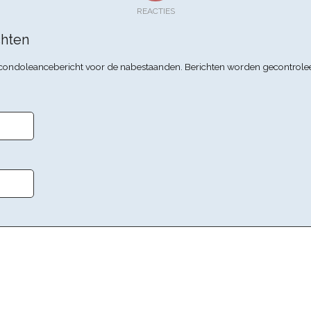
REACTIES
hten
n condoleancebericht voor de nabestaanden. Berichten worden gecontrole