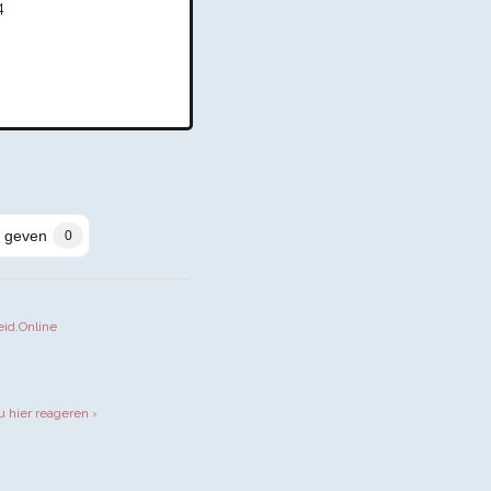
4
 geven
0
eid.Online
iendly
u hier reageren ›