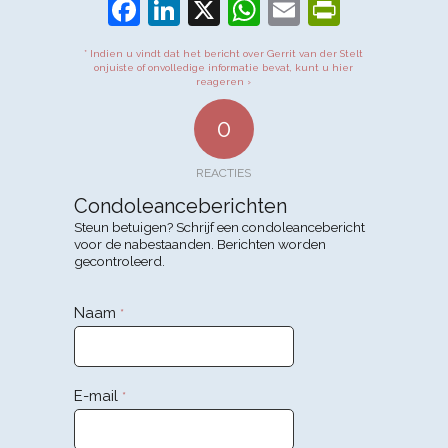
Facebook
LinkedIn
X
WhatsApp
Email
PrintFr
* Indien u vindt dat het bericht over Gerrit van der Stelt
onjuiste of onvolledige informatie bevat, kunt u hier
reageren ›
0
REACTIES
Condoleanceberichten
Steun betuigen? Schrijf een condoleancebericht
voor de nabestaanden. Berichten worden
gecontroleerd.
Naam
*
E-mail
*