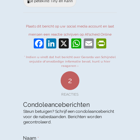
🕯️
je petekind Tiny en Karin
Plaats dit bericht op uw social media account en laat
mensen een reactie schrijven op Afscheid.Online
Facebook
LinkedIn
X
WhatsApp
Email
PrintFr
* Indien u vindt dat het bericht over Gerarda van Schijndel
onjuiste of onvolledige informatie bevat, kunt u hier
reageren ›
2
REACTIES
Condoleanceberichten
Steun betuigen? Schrijf een condoleancebericht
voor de nabestaanden. Berichten worden
gecontroleerd.
Naam
*