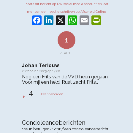
Plaats dit bericht op uw social media account en laat
mensen een reactie schrijven op Afscheid.Online
Facebook
LinkedIn
X
WhatsApp
Email
PrintFr
1
REACTIE
Johan Terlouw
20 februari 2025 op 17:00
zegt:
Nog een Frits van de VVD heen gegaan.
Voor mij een held. Rust zacht Frits…
4
Beantwoorden
Condoleanceberichten
Steun betuigen? Schrijf een condoleancebericht