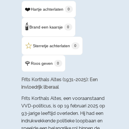
❤️
Hartje achterlaten
0
🕯️
Brand een kaarsje
0
☆
Sterretje achterlaten
0
🌹
Roos geven
0
Frits Korthals Altes (1931-2025): Een
invloedrijk liberaal
Frits Korthals Altes, een vooraanstaand
VVD-politicus, is op 19 februari 2025 op
93-jarige leeftijd overleden. Hij had een
indrukwekkende politieke loopbaan en
speelde een belangrijke rol binnen de