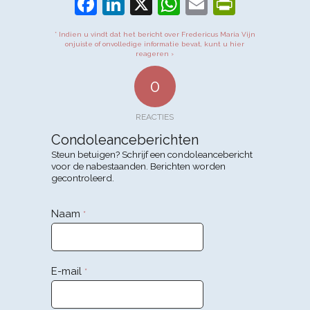
Facebook
LinkedIn
X
WhatsApp
Email
PrintFr
* Indien u vindt dat het bericht over Fredericus Maria Vijn
onjuiste of onvolledige informatie bevat, kunt u hier
reageren ›
0
REACTIES
Condoleanceberichten
Steun betuigen? Schrijf een condoleancebericht
voor de nabestaanden. Berichten worden
gecontroleerd.
Naam
*
E-mail
*