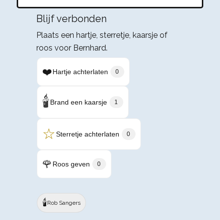
Blijf verbonden
Plaats een hartje, sterretje, kaarsje of
roos voor Bernhard.
❤️
Hartje achterlaten
0
🕯️
Brand een kaarsje
1
☆
Sterretje achterlaten
0
🌹
Roos geven
0
🕯️
Rob Sangers