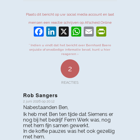
Plaats dit bericht op uw social media account en laat
mensen een reactie schrijven op Afscheid.Online
Facebook
LinkedIn
X
WhatsApp
Email
PrintFr
* Indien u vindt dat het bericht over Bernhard Boere
onjuiste of onvolledige informatie bevat, kunt u hier
reageren ›
2
REACTIES
Rob Sangers
2 juni 2026 op 20:12
zegt:
Nabestaanden Ben,
Ik heb met Ben ten tijde dat Siemens er
nog bij het bedrijf Ferm Werk was, nog
met hem fijn samen gewerkt.
In de koffie pauzes was het ook gezellig
met hem.