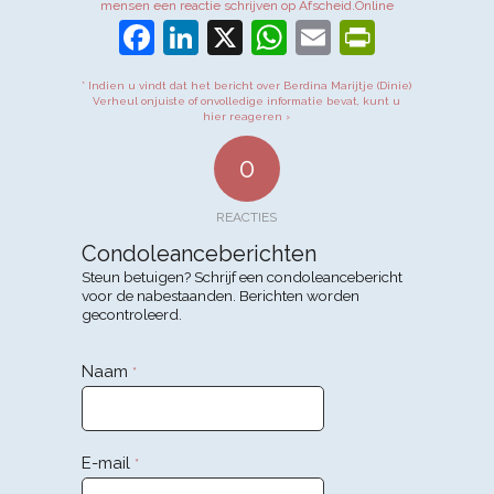
mensen een reactie schrijven op Afscheid.Online
Facebook
LinkedIn
X
WhatsApp
Email
PrintFr
* Indien u vindt dat het bericht over Berdina Marijtje (Dinie)
Verheul onjuiste of onvolledige informatie bevat, kunt u
hier reageren ›
0
REACTIES
Condoleanceberichten
Steun betuigen? Schrijf een condoleancebericht
voor de nabestaanden. Berichten worden
gecontroleerd.
Naam
*
E-mail
*