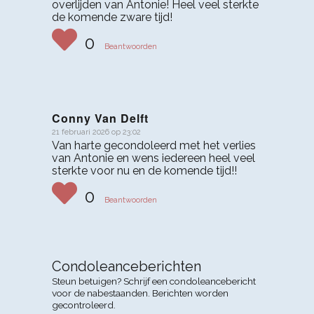
overlijden van Antonie! Heel veel sterkte
de komende zware tijd!
0
Beantwoorden
Conny Van Delft
21 februari 2026 op 23:02
zegt:
Van harte gecondoleerd met het verlies
van Antonie en wens iedereen heel veel
sterkte voor nu en de komende tijd!!
0
Beantwoorden
Condoleanceberichten
Steun betuigen? Schrijf een condoleancebericht
voor de nabestaanden. Berichten worden
gecontroleerd.