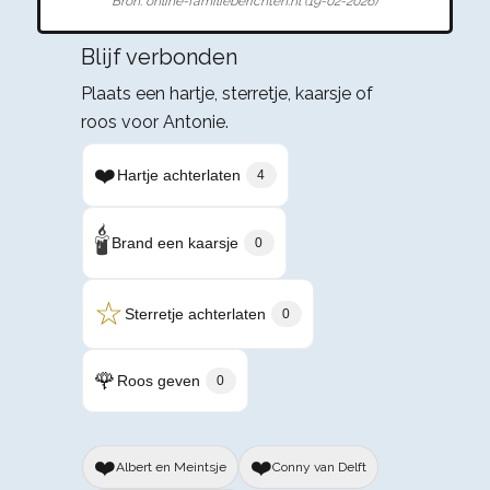
Bron: online-familieberichten.nl (19-02-2026)
Blijf verbonden
Plaats een hartje, sterretje, kaarsje of
roos voor Antonie.
❤️
Hartje achterlaten
4
🕯️
Brand een kaarsje
0
☆
Sterretje achterlaten
0
🌹
Roos geven
0
❤️
❤️
Albert en Meintsje
Conny van Delft