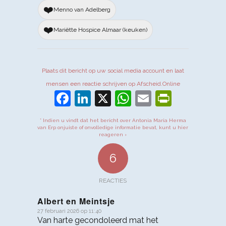
❤️
Menno van Adelberg
❤️
Mariëtte Hospice Almaar (keuken)
Plaats dit bericht op uw social media account en laat
mensen een reactie schrijven op Afscheid.Online
Facebook
LinkedIn
X
WhatsApp
Email
PrintFr
* Indien u vindt dat het bericht over Antonia Maria Herma
van Erp onjuiste of onvolledige informatie bevat, kunt u hier
reageren ›
6
REACTIES
Albert en Meintsje
27 februari 2026 op 11:40
zegt:
Van harte gecondoleerd mat het