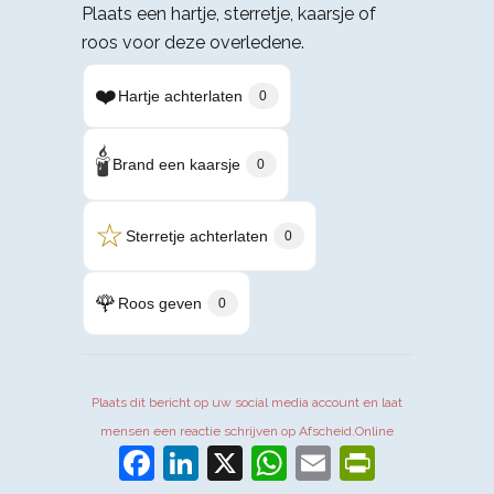
Plaats een hartje, sterretje, kaarsje of
roos voor deze overledene.
❤️
Hartje achterlaten
0
🕯️
Brand een kaarsje
0
☆
Sterretje achterlaten
0
🌹
Roos geven
0
Plaats dit bericht op uw social media account en laat
mensen een reactie schrijven op Afscheid.Online
Facebook
LinkedIn
X
WhatsApp
Email
PrintFr