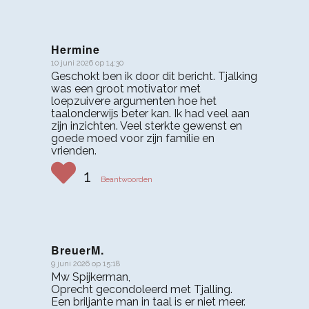
Hermine
10 juni 2026 op 14:30
zegt:
Geschokt ben ik door dit bericht. Tjalking
was een groot motivator met
loepzuivere argumenten hoe het
taalonderwijs beter kan. Ik had veel aan
zijn inzichten. Veel sterkte gewenst en
goede moed voor zijn familie en
vrienden.
1
Beantwoorden
BreuerM.
9 juni 2026 op 15:18
zegt:
Mw Spijkerman,
Oprecht gecondoleerd met Tjalling.
Een briljante man in taal is er niet meer.