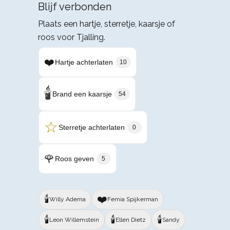
Blijf verbonden
Plaats een hartje, sterretje, kaarsje of
roos voor Tjalling.
❤️
Hartje achterlaten
10
🕯️
Brand een kaarsje
54
☆
Sterretje achterlaten
0
🌹
Roos geven
5
🕯️
❤️
Willy Adema
Femia Spijkerman
🕯️
🕯️
🕯️
Leon Willemstein
Ellen Dietz
Sandy