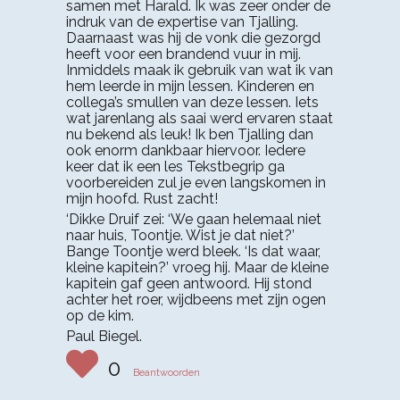
samen met Harald. Ik was zeer onder de
indruk van de expertise van Tjalling.
Daarnaast was hij de vonk die gezorgd
heeft voor een brandend vuur in mij.
Inmiddels maak ik gebruik van wat ik van
hem leerde in mijn lessen. Kinderen en
collega’s smullen van deze lessen. Iets
wat jarenlang als saai werd ervaren staat
nu bekend als leuk! Ik ben Tjalling dan
ook enorm dankbaar hiervoor. Iedere
keer dat ik een les Tekstbegrip ga
voorbereiden zul je even langskomen in
mijn hoofd. Rust zacht!
‘Dikke Druif zei: ‘We gaan helemaal niet
naar huis, Toontje. Wist je dat niet?’
Bange Toontje werd bleek. ‘Is dat waar,
kleine kapitein?’ vroeg hij. Maar de kleine
kapitein gaf geen antwoord. Hij stond
achter het roer, wijdbeens met zijn ogen
op de kim.
Paul Biegel.
0
Beantwoorden