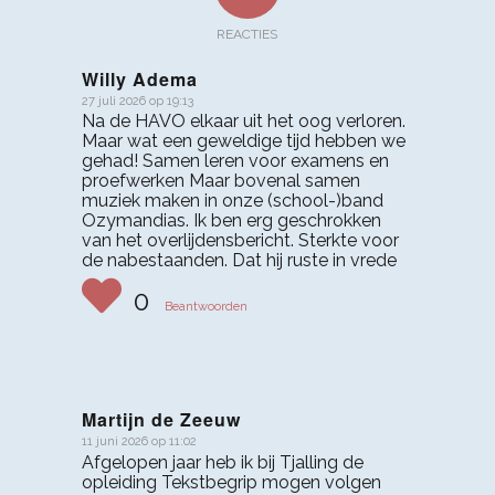
REACTIES
Willy Adema
27 juli 2026 op 19:13
zegt:
Na de HAVO elkaar uit het oog verloren.
Maar wat een geweldige tijd hebben we
gehad! Samen leren voor examens en
proefwerken Maar bovenal samen
muziek maken in onze (school-)band
Ozymandias. Ik ben erg geschrokken
van het overlijdensbericht. Sterkte voor
de nabestaanden. Dat hij ruste in vrede
0
Beantwoorden
Martijn de Zeeuw
11 juni 2026 op 11:02
zegt:
Afgelopen jaar heb ik bij Tjalling de
opleiding Tekstbegrip mogen volgen