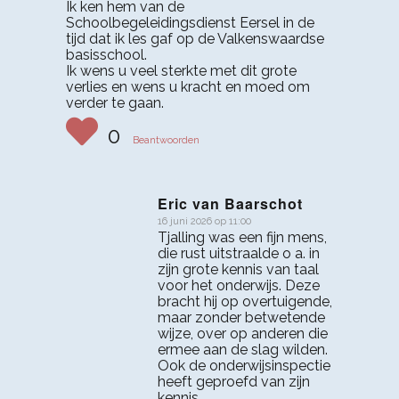
Ik ken hem van de
Schoolbegeleidingsdienst Eersel in de
tijd dat ik les gaf op de Valkenswaardse
basisschool.
Ik wens u veel sterkte met dit grote
verlies en wens u kracht en moed om
verder te gaan.
0
Beantwoorden
Eric van Baarschot
16 juni 2026 op 11:00
zegt:
Tjalling was een fijn mens,
die rust uitstraalde o a. in
zijn grote kennis van taal
voor het onderwijs. Deze
bracht hij op overtuigende,
maar zonder betwetende
wijze, over op anderen die
ermee aan de slag wilden.
Ook de onderwijsinspectie
heeft geproefd van zijn
kennis.