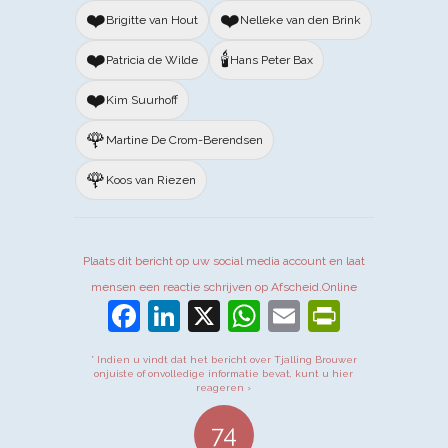
❤️
❤️
Brigitte van Hout
Nelleke van den Brink
❤️
🕯️
Patricia de Wilde
Hans Peter Bax
❤️
Kim Suurhoff
🌹
Martine De Crom-Berendsen
🌹
Koos van Riezen
Plaats dit bericht op uw social media account en laat
mensen een reactie schrijven op Afscheid.Online
Facebook
LinkedIn
X
WhatsApp
Email
PrintFr
* Indien u vindt dat het bericht over Tjalling Brouwer
onjuiste of onvolledige informatie bevat, kunt u hier
reageren ›
74