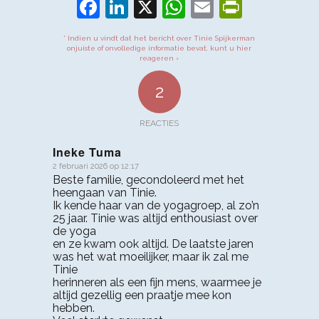
Facebook
LinkedIn
X
WhatsApp
Email
PrintFr
* Indien u vindt dat het bericht over Tinie Spijkerman
onjuiste of onvolledige informatie bevat, kunt u hier
reageren ›
2
REACTIES
Ineke Tuma
2 februari 2026 op 12:17
zegt:
Beste familie, gecondoleerd met het
heengaan van Tinie.
Ik kende haar van de yogagroep, al zo’n
25 jaar. Tinie was altijd enthousiast over
de yoga
en ze kwam ook altijd. De laatste jaren
was het wat moeilijker, maar ik zal me
Tinie
herinneren als een fijn mens, waarmee je
altijd gezellig een praatje mee kon
hebben.