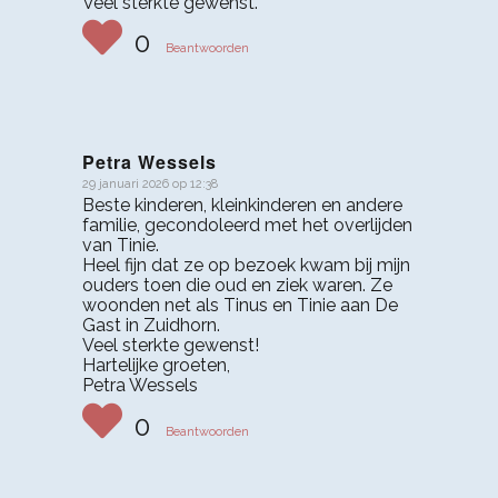
Veel sterkte gewenst.
0
Beantwoorden
Petra Wessels
29 januari 2026 op 12:38
zegt:
Beste kinderen, kleinkinderen en andere
familie, gecondoleerd met het overlijden
van Tinie.
Heel fijn dat ze op bezoek kwam bij mijn
ouders toen die oud en ziek waren. Ze
woonden net als Tinus en Tinie aan De
Gast in Zuidhorn.
Veel sterkte gewenst!
Hartelijke groeten,
Petra Wessels
0
Beantwoorden