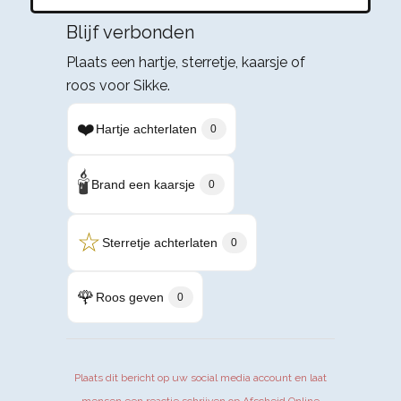
Blijf verbonden
Plaats een hartje, sterretje, kaarsje of
roos voor Sikke.
❤️
Hartje achterlaten
0
🕯️
Brand een kaarsje
0
☆
Sterretje achterlaten
0
🌹
Roos geven
0
Plaats dit bericht op uw social media account en laat
mensen een reactie schrijven op Afscheid.Online