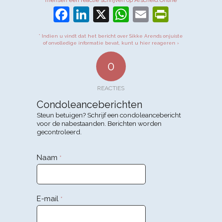
Facebook
LinkedIn
X
WhatsApp
Email
PrintFr
* Indien u vindt dat het bericht over Sikke Arends onjuiste
of onvolledige informatie bevat, kunt u hier reageren ›
0
REACTIES
Condoleanceberichten
Steun betuigen? Schrijf een condoleancebericht
voor de nabestaanden. Berichten worden
gecontroleerd.
Naam
*
E-mail
*