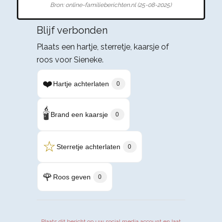
Bron: online-familieberichten.nl (25-08-2025)
Blijf verbonden
Plaats een hartje, sterretje, kaarsje of
roos voor Sieneke.
❤️
Hartje achterlaten
0
🕯️
Brand een kaarsje
0
☆
Sterretje achterlaten
0
🌹
Roos geven
0
Plaats dit bericht op uw social media account en laat