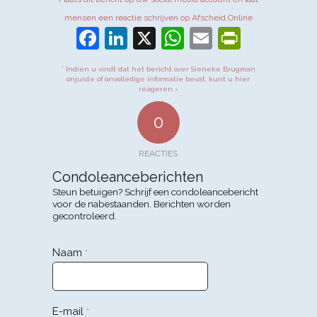
mensen een reactie schrijven op Afscheid.Online
Facebook
LinkedIn
X
WhatsApp
Email
PrintFr
* Indien u vindt dat het bericht over Sieneke Brugman
onjuiste of onvolledige informatie bevat, kunt u hier
reageren ›
0
REACTIES
Condoleanceberichten
Steun betuigen? Schrijf een condoleancebericht
voor de nabestaanden. Berichten worden
gecontroleerd.
Naam
*
E-mail
*