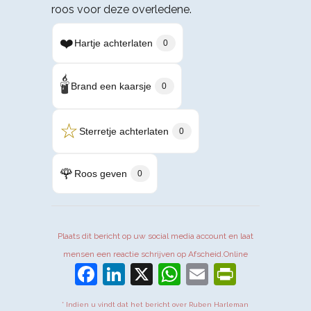
roos voor deze overledene.
❤️
Hartje achterlaten
0
🕯️
Brand een kaarsje
0
☆
Sterretje achterlaten
0
🌹
Roos geven
0
Plaats dit bericht op uw social media account en laat
mensen een reactie schrijven op Afscheid.Online
Facebook
LinkedIn
X
WhatsApp
Email
PrintFr
* Indien u vindt dat het bericht over Ruben Harleman