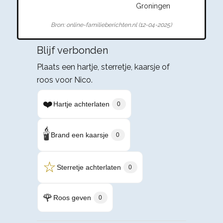
Groningen
Bron: online-familieberichten.nl (12-04-2025)
Blijf verbonden
Plaats een hartje, sterretje, kaarsje of
roos voor Nico.
❤️
Hartje achterlaten
0
🕯️
Brand een kaarsje
0
☆
Sterretje achterlaten
0
🌹
Roos geven
0