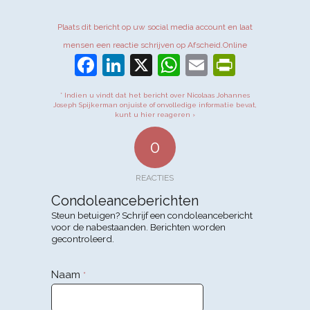
Plaats dit bericht op uw social media account en laat
mensen een reactie schrijven op Afscheid.Online
Facebook
LinkedIn
X
WhatsApp
Email
PrintFr
* Indien u vindt dat het bericht over Nicolaas Johannes
Joseph Spijkerman onjuiste of onvolledige informatie bevat,
kunt u hier reageren ›
0
REACTIES
Condoleanceberichten
Steun betuigen? Schrijf een condoleancebericht
voor de nabestaanden. Berichten worden
gecontroleerd.
Naam
*