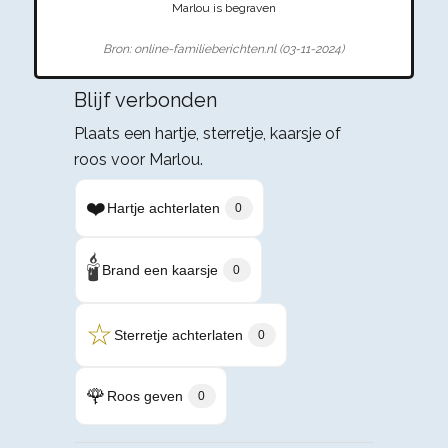
Marlou is begraven
Bron: online-familieberichten.nl (03-11-2024)
Blijf verbonden
Plaats een hartje, sterretje, kaarsje of
roos voor Marlou.
❤️
Hartje achterlaten
0
🕯️
Brand een kaarsje
0
☆
Sterretje achterlaten
0
🌹
Roos geven
0