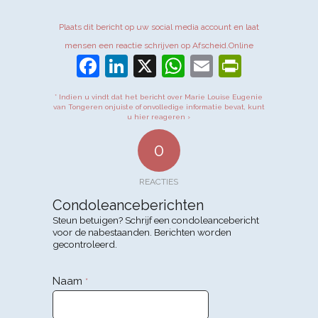
Plaats dit bericht op uw social media account en laat
mensen een reactie schrijven op Afscheid.Online
Facebook
LinkedIn
X
WhatsApp
Email
PrintFr
* Indien u vindt dat het bericht over Marie Louise Eugenie
van Tongeren onjuiste of onvolledige informatie bevat, kunt
u hier reageren ›
0
REACTIES
Condoleanceberichten
Steun betuigen? Schrijf een condoleancebericht
voor de nabestaanden. Berichten worden
gecontroleerd.
Naam
*