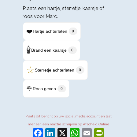
Plaats een hartje, sterretje, kaarsje of
roos voor Marc.
❤️
Hartje achterlaten
0
🕯️
Brand een kaarsje
0
☆
Sterretje achterlaten
0
🌹
Roos geven
0
Plaats dit bericht op uw social media account en laat
mensen een reactie schrijven op Afscheid.Online
Facebook
LinkedIn
X
WhatsApp
Email
PrintFr