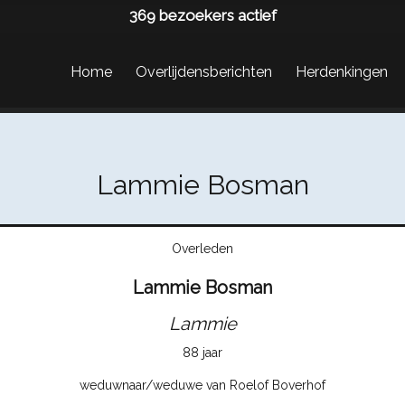
369
bezoekers actief
Home
Overlijdensberichten
Herdenkingen
Lammie Bosman
Overleden
Lammie Bosman
Lammie
88 jaar
weduwnaar/weduwe van Roelof Boverhof