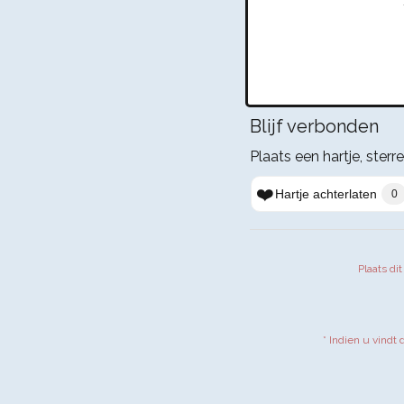
Blijf verbonden
Plaats een hartje, sterr
❤️
Hartje achterlaten
0
Plaats di
* Indien u vindt