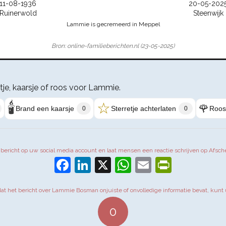
11-08-1936
20-05-202
Ruinerwold
Steenwijk
Lammie is gecremeerd in Meppel
Bron: online-familieberichten.nl (23-05-2025)
etje, kaarsje of roos voor Lammie.
🕯️
☆
🌹
Brand een kaarsje
Sterretje achterlaten
Roos
0
0
t bericht op uw social media account en laat mensen een reactie schrijven op Afsch
Facebook
LinkedIn
X
WhatsApp
Email
PrintFr
 dat het bericht over Lammie Bosman onjuiste of onvolledige informatie bevat, kunt 
0