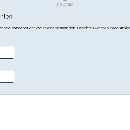
REACTIES
hten
n condoleancebericht voor de nabestaanden. Berichten worden gecontrole