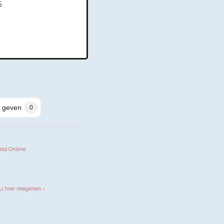
5
 geven
0
eid.Online
iendly
u hier reageren ›