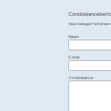
Condoleanceberic
Steun betuigen? Schrijf ee
Naam
*
E-mail
*
Condoleance
*