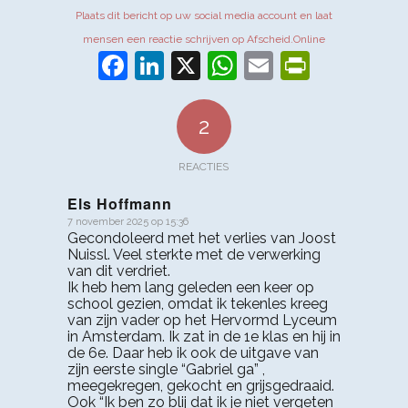
Plaats dit bericht op uw social media account en laat
mensen een reactie schrijven op Afscheid.Online
Facebook
LinkedIn
X
WhatsApp
Email
PrintFr
2
REACTIES
Els Hoffmann
7 november 2025 op 15:36
zegt:
Gecondoleerd met het verlies van Joost
Nuissl. Veel sterkte met de verwerking
van dit verdriet.
Ik heb hem lang geleden een keer op
school gezien, omdat ik tekenles kreeg
van zijn vader op het Hervormd Lyceum
in Amsterdam. Ik zat in de 1e klas en hij in
de 6e. Daar heb ik ook de uitgave van
zijn eerste single “Gabriel ga” ,
meegekregen, gekocht en grijsgedraaid.
Ook “Ik ben zo blij dat ik je niet vergeten