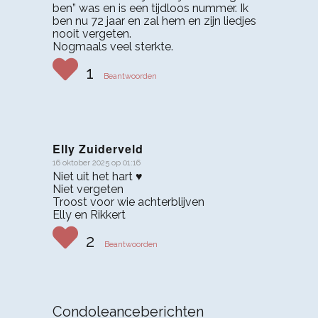
ben” was en is een tijdloos nummer. Ik
ben nu 72 jaar en zal hem en zijn liedjes
nooit vergeten.
Nogmaals veel sterkte.
1
Beantwoorden
Elly Zuiderveld
16 oktober 2025 op 01:16
zegt:
Niet uit het hart ♥️
Niet vergeten
Troost voor wie achterblijven
Elly en Rikkert
2
Beantwoorden
Condoleanceberichten