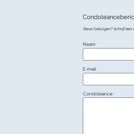
Condoleanceberic
Steun betuigen? Schrijf ee
Naam
*
E-mail
*
Condoleance
*