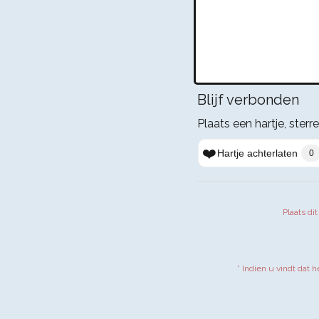
Blijf verbonden
Plaats een hartje, sterr
❤️
Hartje achterlaten
0
Plaats di
* Indien u vindt dat 