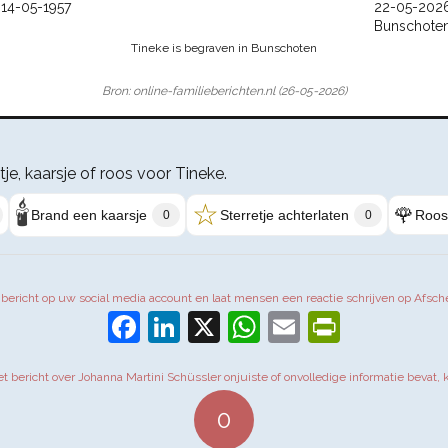
14-05-1957
22-05-202
Bunschote
Tineke is begraven in Bunschoten
Bron: online-familieberichten.nl (26-05-2026)
etje, kaarsje of roos voor Tineke.
🕯️
☆
🌹
Brand een kaarsje
Sterretje achterlaten
Roos
0
0
t bericht op uw social media account en laat mensen een reactie schrijven op Afsch
Facebook
LinkedIn
X
WhatsApp
Email
PrintFr
het bericht over Johanna Martini Schüssler onjuiste of onvolledige informatie bevat, 
0