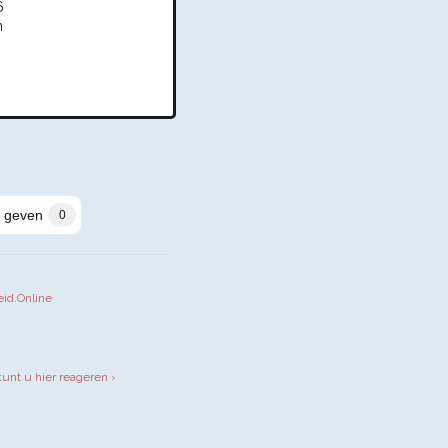
6
n
 geven
0
eid.Online
iendly
kunt u hier reageren ›