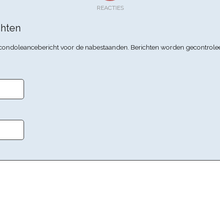
REACTIES
hten
n condoleancebericht voor de nabestaanden. Berichten worden gecontrole