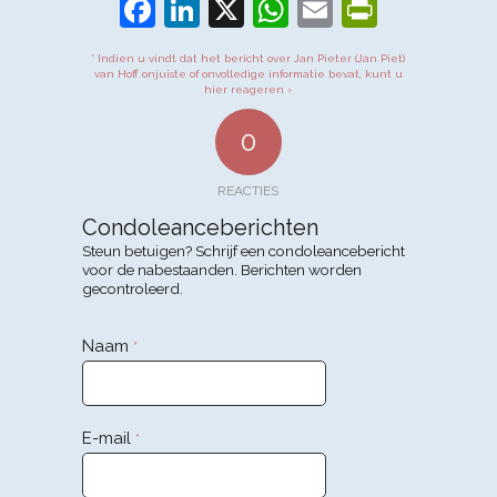
Facebook
LinkedIn
X
WhatsApp
Email
PrintFr
* Indien u vindt dat het bericht over Jan Pieter (Jan Piet)
van Hoff onjuiste of onvolledige informatie bevat, kunt u
hier reageren ›
0
REACTIES
Condoleanceberichten
Steun betuigen? Schrijf een condoleancebericht
voor de nabestaanden. Berichten worden
gecontroleerd.
Naam
*
E-mail
*