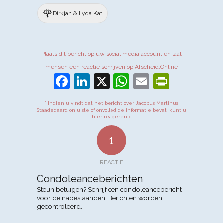
🌹
Dirkjan & Lyda Kat
Plaats dit bericht op uw social media account en laat
mensen een reactie schrijven op Afscheid.Online
Facebook
LinkedIn
X
WhatsApp
Email
PrintFr
* Indien u vindt dat het bericht over Jacobus Martinus
Staadegaard onjuiste of onvolledige informatie bevat, kunt u
hier reageren ›
1
REACTIE
Condoleanceberichten
Steun betuigen? Schrijf een condoleancebericht
voor de nabestaanden. Berichten worden
gecontroleerd.