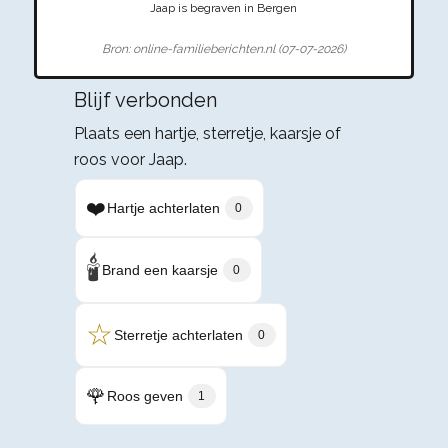
Jaap is begraven in Bergen
Bron: online-familieberichten.nl (07-07-2026)
Blijf verbonden
Plaats een hartje, sterretje, kaarsje of
roos voor Jaap.
❤️
Hartje achterlaten
0
🕯️
Brand een kaarsje
0
☆
Sterretje achterlaten
0
🌹
Roos geven
1